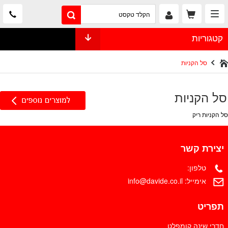
קטגוריות
סל הקניות
סל הקניות
סל הקניות ריק
יצירת קשר
טלפון:
אימייל:
info@davide.co.il
תפריט
חדרי שינה קומפלט